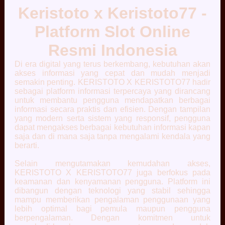
Keristoto x Keristoto77 -
Platform Slot Online
Resmi Indonesia
Di era digital yang terus berkembang, kebutuhan akan
akses informasi yang cepat dan mudah menjadi
semakin penting.
KERISTOTO
X KERISTOTO77 hadir
sebagai platform informasi terpercaya yang dirancang
untuk membantu pengguna mendapatkan berbagai
informasi secara praktis dan efisien. Dengan tampilan
yang modern serta sistem yang responsif, pengguna
dapat mengakses berbagai kebutuhan informasi kapan
saja dan di mana saja tanpa mengalami kendala yang
berarti.
Selain mengutamakan kemudahan akses,
KERISTOTO X
KERISTOTO77
juga berfokus pada
keamanan dan kenyamanan pengguna. Platform ini
dibangun dengan teknologi yang stabil sehingga
mampu memberikan pengalaman penggunaan yang
lebih optimal bagi pemula maupun pengguna
berpengalaman. Dengan komitmen untuk