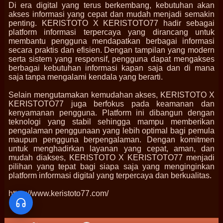
Di era digital yang terus berkembang, kebutuhan akan
akses informasi yang cepat dan mudah menjadi semakin
penting.
KERISTOTO
X KERISTOTO77 hadir sebagai
platform informasi terpercaya yang dirancang untuk
membantu pengguna mendapatkan berbagai informasi
secara praktis dan efisien. Dengan tampilan yang modern
serta sistem yang responsif, pengguna dapat mengakses
berbagai kebutuhan informasi kapan saja dan di mana
saja tanpa mengalami kendala yang berarti.
Selain mengutamakan kemudahan akses, KERISTOTO X
KERISTOTO77
juga berfokus pada keamanan dan
kenyamanan pengguna. Platform ini dibangun dengan
teknologi yang stabil sehingga mampu memberikan
pengalaman penggunaan yang lebih optimal bagi pemula
maupun pengguna berpengalaman. Dengan komitmen
untuk menghadirkan layanan yang cepat, aman, dan
mudah diakses, KERISTOTO X KERISTOTO77 menjadi
pilihan yang tepat bagi siapa saja yang menginginkan
platform informasi digital yang terpercaya dan berkualitas.
https://www.keristoto77.com/