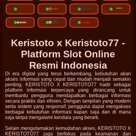
Keristoto x Keristoto77 -
Platform Slot Online
Resmi Indonesia
Di era digital yang terus berkembang, kebutuhan akan
akses informasi yang cepat dan mudah menjadi semakin
penting.
KERISTOTO
X KERISTOTO77 hadir sebagai
platform informasi terpercaya yang dirancang untuk
membantu pengguna mendapatkan berbagai informasi
secara praktis dan efisien. Dengan tampilan yang modern
serta sistem yang responsif, pengguna dapat mengakses
berbagai kebutuhan informasi kapan saja dan di mana
saja tanpa mengalami kendala yang berarti.
Selain mengutamakan kemudahan akses, KERISTOTO X
KERISTOTO77
juga berfokus pada keamanan dan